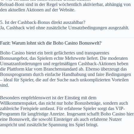
Reload-Boni sind in der Regel wöchentlich aktivierbar, abhängig von
den aktuellen Aktionen auf der Website.
5. Ist der Cashback-Bonus direkt auszahlbar?
Ja, Cashback wird ohne zusätzliche Umsatzbedingungen ausgezahlt.
Fazit: Warum lohnt sich die Boho Casino Bonuswelt?
Boho Casino bietet ein breit gefächertes und transparentes
Bonusangebot, das Spielern echte Mehrwerte liefert. Die moderaten
Umsatzanforderungen und regelmäßigen Cashback-Aktionen heben
die Plattform klar vom Branchenstandard ab. Ebenso überzeugt das
Bonusprogramm durch einfache Handhabung und faire Bedingungen
– ideal für Spieler, die auf der Suche nach unkomplizierten Vorteilen
sind.
Besonders empfehlenswert ist der Einstieg mit dem
Willkommenspaket, das nicht nur hohe Bonusbeträge, sondern auch
zahlreiche Freispiele umfasst. Für erfahrene Spieler sorgt das VIP-
Programm für langfristige Anreize. Insgesamt schafft Boho Casino hier
eine Bonuswelt, die sowohl Einsteiger als auch erfahrene Nutzer
anspricht und zusätzliche Spannung ins Spiel bringt.