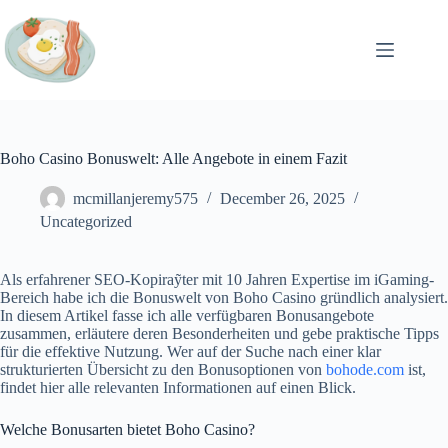
Skip
to
content
Boho Casino Bonuswelt: Alle Angebote in einem Fazit
mcmillanjeremy575
December 26, 2025
Uncategorized
Als erfahrener SEO-Kopiraỹter mit 10 Jahren Expertise im iGaming-
Bereich habe ich die Bonuswelt von Boho Casino gründlich analysiert.
In diesem Artikel fasse ich alle verfügbaren Bonusangebote
zusammen, erläutere deren Besonderheiten und gebe praktische Tipps
für die effektive Nutzung. Wer auf der Suche nach einer klar
strukturierten Übersicht zu den Bonusoptionen von
bohode.com
ist,
findet hier alle relevanten Informationen auf einen Blick.
Welche Bonusarten bietet Boho Casino?