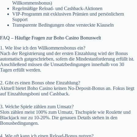
Willkommensbonus)
Regelmäßige Reload- und Cashback-Aktionen
VIP-Programm mit exklusiven Prämien und persönlichem
Support
Transparente Bedingungen ohne versteckte Klauseln
FAQ – Häufige Fragen zur Boho Casino Bonuswelt
1. Wie löse ich den Willkommensbonus ein?
Nach der Registrierung und der ersten Einzahlung wird der Bonus
automatisch gutgeschrieben, sofern die Mindestanforderung erfüllt ist.
Anschließend müssen die Umsatzbedingungen innerhalb von 30
Tagen erfüllt werden.
2. Gibt es einen Bonus ohne Einzahlung?
Aktuell bietet Boho Casino keinen No-Deposit-Bonus an. Fokus liegt
auf Einzahlungsboni und Cashback.
3. Welche Spiele zählen zum Umsatz?
Slots zählen meist 100% zum Umsatz, Tischspiele wie Roulette und
Blackjack nur zu 10-20%. Die genauen Details stehen in den
Bonusbedingungen.
4. Wie oft kann ich einen Reload-Bonus nutzen?