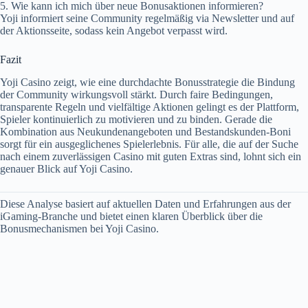
5. Wie kann ich mich über neue Bonusaktionen informieren?
Yoji informiert seine Community regelmäßig via Newsletter und auf
der Aktionsseite, sodass kein Angebot verpasst wird.
Fazit
Yoji Casino zeigt, wie eine durchdachte Bonusstrategie die Bindung
der Community wirkungsvoll stärkt. Durch faire Bedingungen,
transparente Regeln und vielfältige Aktionen gelingt es der Plattform,
Spieler kontinuierlich zu motivieren und zu binden. Gerade die
Kombination aus Neukundenangeboten und Bestandskunden-Boni
sorgt für ein ausgeglichenes Spielerlebnis. Für alle, die auf der Suche
nach einem zuverlässigen Casino mit guten Extras sind, lohnt sich ein
genauer Blick auf Yoji Casino.
Diese Analyse basiert auf aktuellen Daten und Erfahrungen aus der
iGaming-Branche und bietet einen klaren Überblick über die
Bonusmechanismen bei Yoji Casino.