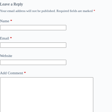
Leave a Reply
Your email address will not be published.
Required fields are marked
*
Name
*
Email
*
Website
Add Comment
*