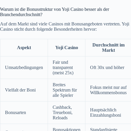
Warum ist die Bonusstruktur von Yoji Casino besser als der
Branchendurchschnitt?
Auf dem Markt sind viele Casinos mit Bonusangeboten vertreten. Yoji
Casino sticht durch folgende Besonderheiten hervor:
Durchschnitt im
Aspekt
Yoji Casino
Markt
Fair und
Umsatzbedingungen
transparent
Oft 30x und höher
(meist 25x)
Breites
Fokus meist nur auf
Vielfalt der Boni
Spektrum für
Willkommensbonus
alle Spieler
Cashback,
Hauptsächlich
Bonusarten
Treueboni,
Einzahlungsboni
Reloads
Bonusaktionen
Standardisierte