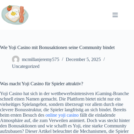
Skip
to
content
Wie Yoji Casino mit Bonusaktionen seine Community bindet
mcmillanjeremy575
December 5, 2025
Uncategorized
Was macht Yoji Casino für Spieler attraktiv?
Yoji Casino hat sich in der wettbewerbsintensiven iGaming-Branche
schnell einen Namen gemacht. Die Plattform bietet nicht nur ein
vielseitiges Spielangebot, sondern überzeugt vor allem durch eine
clevere Bonusstruktur, die Spieler langfristig an sich bindet. Bereits
beim ersten Besuch des
online yoji casino
fällt die einladende
Atmosphäre auf, die zum Verweilen animiert. Doch was steckt hinter
den Bonusaktionen und wie schafft es Yoji, eine starke Community
aufzubauen? Dieser Artikel beleuchtet die Mechanismen, die Spieler