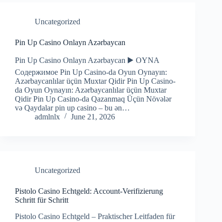
Uncategorized
Pin Up Casino Onlayn Azərbaycan
Pin Up Casino Onlayn Azərbaycan ▶️ OYNA
Содержимое Pin Up Casino-da Oyun Oynayın:
Azərbaycanlılar üçün Muxtar Qidir Pin Up Casino-
da Oyun Oynayın: Azərbaycanlılar üçün Muxtar
Qidir Pin Up Casino-da Qazanmaq Üçün Növələr
və Qaydalar pin up casino – bu ən…
admlnlx
June 21, 2026
Uncategorized
Pistolo Casino Echtgeld: Account‑Verifizierung
Schritt für Schritt
Pistolo Casino Echtgeld – Praktischer Leitfaden für