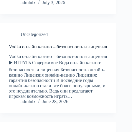
admlnlx
July 3, 2026
Uncategorized
Vodka онлайн казино – безопасность и лицензия
Vodka онлайн казино – безопасность и лицензия
▶️ ИГРАТЬ Содержимое Вода онлайн казино:
безопасность и лицензия Безопасность онлайн-
казино Лицензия онлайн-казино Лицензия:
гарантия безопасности В последние годы
онлайн-казино стали все более популярными, и
это неудивительно. Ведь они предлагают
игрокам возможность играть…
admlnlx
June 28, 2026