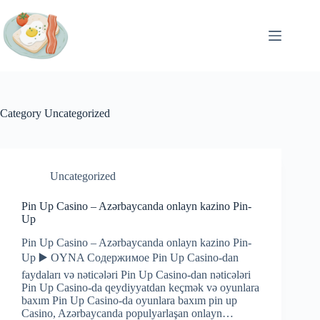
Skip
to
content
Category
Uncategorized
Uncategorized
Pin Up Casino – Azərbaycanda onlayn kazino Pin-
Up
Pin Up Casino – Azərbaycanda onlayn kazino Pin-
Up ▶️ OYNA Содержимое Pin Up Casino-dan
faydaları və nəticələri Pin Up Casino-dan nəticələri
Pin Up Casino-da qeydiyyatdan keçmək və oyunlara
baxım Pin Up Casino-da oyunlara baxım pin up
Casino, Azərbaycanda populyarlaşan onlayn…